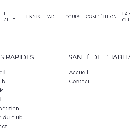
LE
LA 
TENNIS
PADEL
COURS
COMPÉTITION
CLUB
CL
NS RAPIDES
SANTÉ DE L’HABIT
eil
Accueil
ub
Contact
is
l
étition
e du club
act