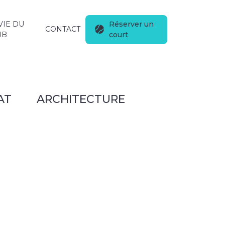
VIE DU
Réserver un
CONTACT
UB
court
AT
ARCHITECTURE