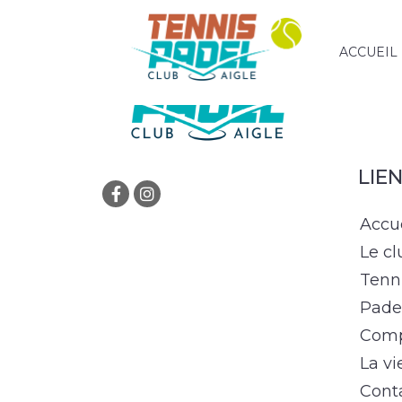
» Catégorie » Padel – Tarifs en semaine
ACCUEIL
LIE
Accu
Le cl
Tenn
Pade
Comp
La vi
Cont